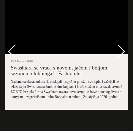
23rd January 2026
Swashtara se vraća s novom, jačom i boljom
sezonom clubbinga! | Fashion.hr
Nadamo se da ste odmorili, odskijali, uspješno položili sve ispite i zaželjeli se
izlazaka jer Swashtara se budi iz zimskog sna i kreće snažno u nastavak sezone!
LGBTQIA+ platforma Swashtara otvara novu sezonu zabave i noćnog života s
partyjem u zagrebačkom klubu Boogaloo u subotu, 24. siječnja 2026. godine.